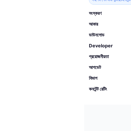
সংস্করণ
আকার
ডাউনলোড
Developer
প্রয়োজনীয়তা
আপডেট
বিভাগ
কনটেন্ট রেটিং