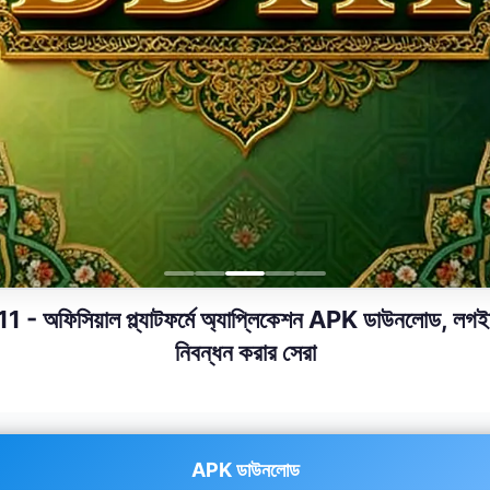
 - অফিসিয়াল প্ল্যাটফর্মে অ্যাপ্লিকেশন APK ডাউনলোড, লগ
নিবন্ধন করার সেরা
APK ডাউনলোড