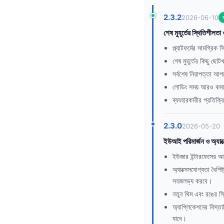
2.3.2
2026-06-10
শেষ মুহূর্তের স্থিতিশীলত
প্ল্যাটফর্মের সামগ্রিক
শেষ মুহূর্তের কিছু ছ
সর্বশেষ নিরাপত্তা আপডে
লোডিং সময় আরও কমান
ব্যবহারকারীর প্রতিক্র
2.3.0
2026-05-20
ইউআই পরিমার্জন ও অ্যাক্
ইউজার ইন্টারফেসের আরও
অ্যাক্সেসযোগ্যতা বৈশিষ
সহজলভ্য করবে।
নতুন থিম এবং রঙের স্ক
অ্যাপ্লিকেশনের বিস্তা
যাবে।