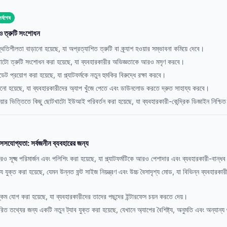
সর্বশেষ
া ও ত্রুটি সংশোধন
 স্থিতিশীলতা বাড়ানো হয়েছে, যা অপ্রত্যাশিত ত্রুটি বা ক্র্যাশ হওয়ার সম্ভাবনা কমিয়ে দেবে।
োটখাটো ত্রুটি সংশোধন করা হয়েছে, যা ব্যবহারকারীর অভিজ্ঞতাকে আরও মসৃণ করবে।
ট প্রয়োগ করা হয়েছে, যা প্ল্যাটফর্মকে নতুন হুমকির বিরুদ্ধে রক্ষা করবে।
ো হয়েছে, যা ব্যবহারকারীদের অ্যাপ খুঁজে পেতে এবং ডাউনলোড করতে দ্রুত সাহায্য করবে।
িয়ার ভিত্তিতে কিছু ছোটখাটো ইউআই পরিবর্তন করা হয়েছে, যা ব্যবহারকারী-কেন্দ্রিক ডিজাইন নিশ্চি
সেসযোগ্যতা: সর্বজনীন ব্যবহারের জন্য
 সূক্ষ্ম পরিমার্জন এবং পলিশিং করা হয়েছে, যা প্ল্যাটফর্মটিকে আরও পেশাদার এবং ব্যবহারকারী-বান্ধ
্ট্য যুক্ত করা হয়েছে, যেমন উন্নত ফন্ট সাইজ নিয়ন্ত্রণ এবং উচ্চ বৈসাদৃশ্য মোড, যা বিভিন্ন ব্যবহারকা
িম যোগ করা হয়েছে, যা ব্যবহারকারীদের তাদের পছন্দের ইন্টারফেস চয়ন করতে দেয়।
রিত তথ্যের জন্য একটি নতুন ট্যাব যুক্ত করা হয়েছে, যেখানে অ্যাপের বৈশিষ্ট্য, অনুমতি এবং অন্যান্য 