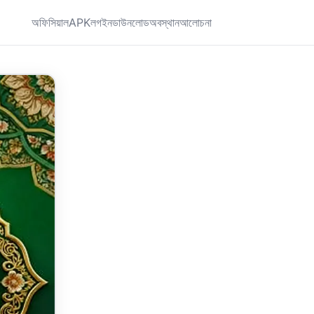
অফিসিয়াল
APK
লগইন
ডাউনলোড
অবস্থান
আলোচনা