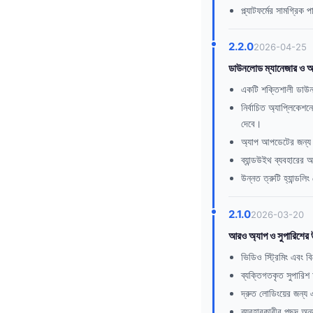
প্ল্যাটফর্মের সামগ্রি
2.2.0
2026-04-25
ডাউনলোড ম্যানেজার ও অফল
একটি শক্তিশালী ডাউন
নির্বাচিত অ্যাপ্লিকেশ
দেবে।
অ্যাপ আপডেটের জন্য স্ব
ব্যান্ডউইথ ব্যবহারে
উন্নত ত্রুটি হ্যান্ডলি
2.1.0
2026-03-20
আরও অ্যাপ ও সুপারিশের উন্
ভিডিও স্ট্রিমিং এবং ব
ব্যক্তিগতকৃত সুপারিশ 
দ্রুত লোডিংয়ের জন্য এ
ব্যবহারকারীর পছন্দ অ