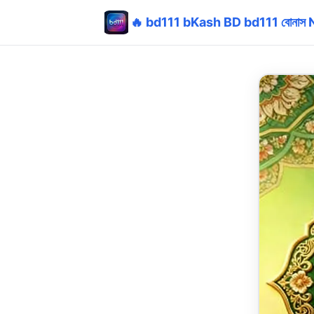
🔥 bd111 bKash BD bd111 বোনাস