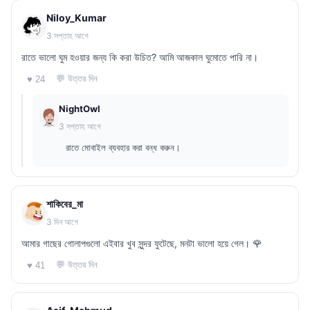
Niloy_Kumar
3 সপ্তাহ আগে
রাতে ভালো ঘুম হওয়ার জন্য কি করা উচিত? আমি আজকাল ঘুমোতে পারি না।
💬 উত্তর দিন
♥ 24
NightOwl
3 সপ্তাহ আগে
রাতে মোবাইল ব্যবহার করা বন্ধ করুন।
শাকিবের_মা
3 দিন আগে
আমার গাছের গোলাপগুলো এইবার খুব সুন্দর ফুটেছে, মনটা ভালো হয়ে গেল। 🌹
💬 উত্তর দিন
♥ 41