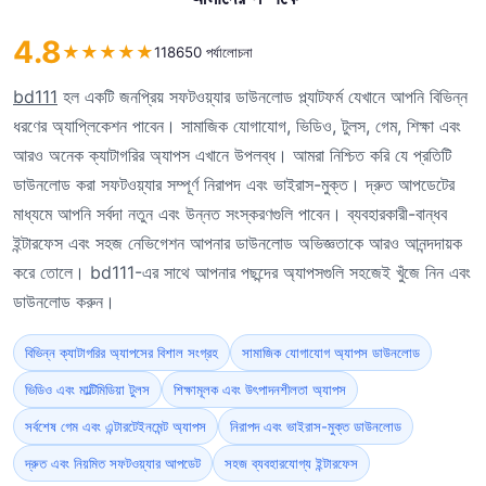
4.8
★
★
★
★
★
118650 পর্যালোচনা
bd111
হল একটি জনপ্রিয় সফটওয়্যার ডাউনলোড প্ল্যাটফর্ম যেখানে আপনি বিভিন্ন
ধরণের অ্যাপ্লিকেশন পাবেন। সামাজিক যোগাযোগ, ভিডিও, টুলস, গেম, শিক্ষা এবং
আরও অনেক ক্যাটাগরির অ্যাপস এখানে উপলব্ধ। আমরা নিশ্চিত করি যে প্রতিটি
ডাউনলোড করা সফটওয়্যার সম্পূর্ণ নিরাপদ এবং ভাইরাস-মুক্ত। দ্রুত আপডেটের
মাধ্যমে আপনি সর্বদা নতুন এবং উন্নত সংস্করণগুলি পাবেন। ব্যবহারকারী-বান্ধব
ইন্টারফেস এবং সহজ নেভিগেশন আপনার ডাউনলোড অভিজ্ঞতাকে আরও আনন্দদায়ক
করে তোলে। bd111-এর সাথে আপনার পছন্দের অ্যাপসগুলি সহজেই খুঁজে নিন এবং
ডাউনলোড করুন।
বিভিন্ন ক্যাটাগরির অ্যাপসের বিশাল সংগ্রহ
সামাজিক যোগাযোগ অ্যাপস ডাউনলোড
ভিডিও এবং মাল্টিমিডিয়া টুলস
শিক্ষামূলক এবং উৎপাদনশীলতা অ্যাপস
সর্বশেষ গেম এবং এন্টারটেইনমেন্ট অ্যাপস
নিরাপদ এবং ভাইরাস-মুক্ত ডাউনলোড
দ্রুত এবং নিয়মিত সফটওয়্যার আপডেট
সহজ ব্যবহারযোগ্য ইন্টারফেস