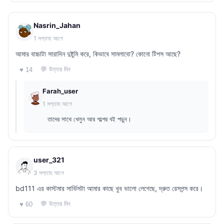
Nasrin_Jahan
1 সপ্তাহ আগে
আমার বাচ্চাটা সারাদিন দুষ্টুমি করে, কিভাবে সামলাবো? কোনো টিপস আছে?
💬 উত্তর দিন
♥ 14
Farah_user
1 সপ্তাহ আগে
তাদের সাথে খেলুন আর গল্পের বই পড়ুন।
user_321
3 সপ্তাহ আগে
bd111 এর কাস্টমার সার্ভিসটা আমার কাছে খুব ভালো লেগেছে, দ্রুত রেসপন্স করে।
💬 উত্তর দিন
♥ 60