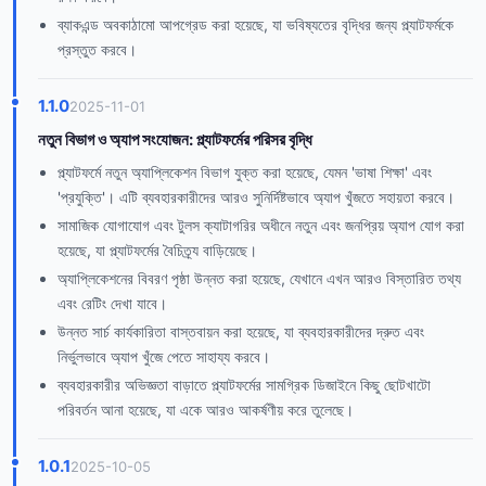
ব্যাকএন্ড অবকাঠামো আপগ্রেড করা হয়েছে, যা ভবিষ্যতের বৃদ্ধির জন্য প্ল্যাটফর্মকে
প্রস্তুত করবে।
1.1.0
2025-11-01
নতুন বিভাগ ও অ্যাপ সংযোজন: প্ল্যাটফর্মের পরিসর বৃদ্ধি
প্ল্যাটফর্মে নতুন অ্যাপ্লিকেশন বিভাগ যুক্ত করা হয়েছে, যেমন 'ভাষা শিক্ষা' এবং
'প্রযুক্তি'। এটি ব্যবহারকারীদের আরও সুনির্দিষ্টভাবে অ্যাপ খুঁজতে সহায়তা করবে।
সামাজিক যোগাযোগ এবং টুলস ক্যাটাগরির অধীনে নতুন এবং জনপ্রিয় অ্যাপ যোগ করা
হয়েছে, যা প্ল্যাটফর্মের বৈচিত্র্য বাড়িয়েছে।
অ্যাপ্লিকেশনের বিবরণ পৃষ্ঠা উন্নত করা হয়েছে, যেখানে এখন আরও বিস্তারিত তথ্য
এবং রেটিং দেখা যাবে।
উন্নত সার্চ কার্যকারিতা বাস্তবায়ন করা হয়েছে, যা ব্যবহারকারীদের দ্রুত এবং
নির্ভুলভাবে অ্যাপ খুঁজে পেতে সাহায্য করবে।
ব্যবহারকারীর অভিজ্ঞতা বাড়াতে প্ল্যাটফর্মের সামগ্রিক ডিজাইনে কিছু ছোটখাটো
পরিবর্তন আনা হয়েছে, যা একে আরও আকর্ষণীয় করে তুলেছে।
1.0.1
2025-10-05