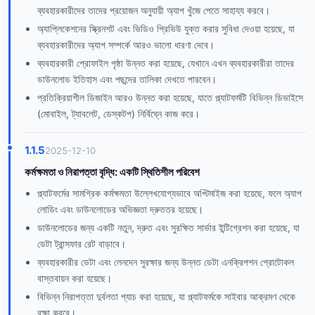
ব্যবহারকারীদের তাদের প্রয়োজন অনুযায়ী অ্যাপ খুঁজে পেতে সাহায্য করবে।
অ্যাপ্লিকেশনের স্ক্রিনশট এবং ভিডিও প্রিভিউ যুক্ত করার সুবিধা দেওয়া হয়েছে, যা
ব্যবহারকারীদের অ্যাপ সম্পর্কে আরও ভালো ধারণা দেবে।
ব্যবহারকারী প্রোফাইল পৃষ্ঠা উন্নত করা হয়েছে, যেখানে এখন ব্যবহারকারীরা তাদের
ডাউনলোড ইতিহাস এবং পছন্দের তালিকা দেখতে পারবেন।
প্রতিক্রিয়াশীল ডিজাইন আরও উন্নত করা হয়েছে, যাতে প্ল্যাটফর্মটি বিভিন্ন ডিভাইসে
(মোবাইল, ট্যাবলেট, ডেস্কটপ) নির্বিঘ্নে কাজ করে।
1.1.5
2025-12-10
কর্মক্ষমতা ও নিরাপত্তা বৃদ্ধি: একটি স্থিতিশীল পরিবেশ
প্ল্যাটফর্মের সামগ্রিক কর্মক্ষমতা উল্লেখযোগ্যভাবে অপ্টিমাইজ করা হয়েছে, ফলে অ্যাপ
লোডিং এবং ডাউনলোডের অভিজ্ঞতা দ্রুততর হয়েছে।
ডাউনলোডের জন্য একটি নতুন, দ্রুত এবং সুরক্ষিত সার্ভার ইন্টিগ্রেশন করা হয়েছে, যা
ডেটা ট্রান্সফার রেট বাড়াবে।
ব্যবহারকারীর ডেটা এবং লেনদেন সুরক্ষার জন্য উন্নত ডেটা এনক্রিপশন প্রোটোকল
বাস্তবায়ন করা হয়েছে।
বিভিন্ন নিরাপত্তা দুর্বলতা প্যাচ করা হয়েছে, যা প্ল্যাটফর্মকে সাইবার আক্রমণ থেকে
রক্ষা করবে।