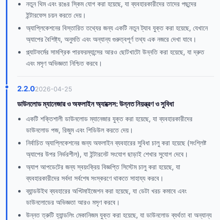
নতুন থিম এবং রঙের স্কিম যোগ করা হয়েছে, যা ব্যবহারকারীদের তাদের পছন্দের
ইন্টারফেস চয়ন করতে দেয়।
অ্যাপ্লিকেশনের বিস্তারিত তথ্যের জন্য একটি নতুন ট্যাব যুক্ত করা হয়েছে, যেখানে
অ্যাপের বৈশিষ্ট্য, অনুমতি এবং অন্যান্য গুরুত্বপূর্ণ তথ্য এক নজরে দেখা যাবে।
প্ল্যাটফর্মের সামগ্রিক পারফরম্যান্সের আরও ছোটখাটো উন্নতি করা হয়েছে, যা দ্রুত
এবং মসৃণ অভিজ্ঞতা নিশ্চিত করবে।
2.2.0
2026-04-25
ডাউনলোড ম্যানেজার ও অফলাইন অ্যাক্সেস: উন্নত নিয়ন্ত্রণ ও সুবিধা
একটি শক্তিশালী ডাউনলোড ম্যানেজার যুক্ত করা হয়েছে, যা ব্যবহারকারীদের
ডাউনলোড পজ, রিজুম এবং শিডিউল করতে দেয়।
নির্বাচিত অ্যাপ্লিকেশনের জন্য অফলাইন ব্যবহারের সুবিধা চালু করা হয়েছে (সংশ্লিষ্ট
অ্যাপের উপর নির্ভরশীল), যা ইন্টারনেট সংযোগ ছাড়াই শেখার সুযোগ দেবে।
অ্যাপ আপডেটের জন্য স্বয়ংক্রিয় বিজ্ঞপ্তি সিস্টেম চালু করা হয়েছে, যা
ব্যবহারকারীদের সর্বদা সর্বশেষ সংস্করণে থাকতে সাহায্য করবে।
ব্যান্ডউইথ ব্যবহারের অপ্টিমাইজেশন করা হয়েছে, যা ডেটা খরচ কমাবে এবং
ডাউনলোডের অভিজ্ঞতা আরও মসৃণ করবে।
উন্নত ত্রুটি হ্যান্ডলিং মেকানিজম যুক্ত করা হয়েছে, যা ডাউনলোড ব্যর্থতা বা অন্যান্য