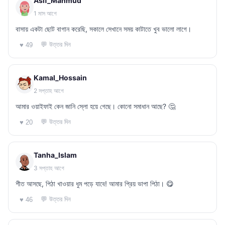
Asif_Mahmud
1 মাস আগে
বাসায় একটা ছোট বাগান করেছি, সকালে সেখানে সময় কাটাতে খুব ভালো লাগে।
💬 উত্তর দিন
♥ 49
Kamal_Hossain
2 সপ্তাহ আগে
আমার ওয়াইফাই কেন জানি স্লো হয়ে গেছে। কোনো সমাধান আছে? 🤔
💬 উত্তর দিন
♥ 20
Tanha_Islam
3 সপ্তাহ আগে
শীত আসছে, পিঠা খাওয়ার ধুম পড়ে যাবে! আমার প্রিয় ভাপা পিঠা। 😋
💬 উত্তর দিন
♥ 46