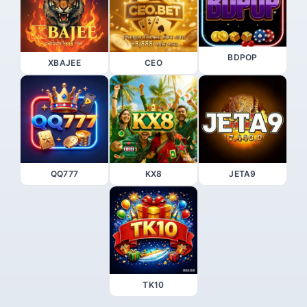
BDPOP
XBAJEE
CEO
QQ777
KX8
JETA9
TK10