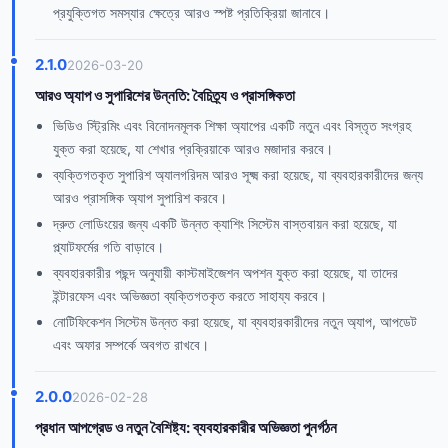
প্রযুক্তিগত সমস্যার ক্ষেত্রে আরও স্পষ্ট প্রতিক্রিয়া জানাবে।
2.1.0
2026-03-20
আরও অ্যাপ ও সুপারিশের উন্নতি: বৈচিত্র্য ও প্রাসঙ্গিকতা
ভিডিও স্ট্রিমিং এবং বিনোদনমূলক শিক্ষা অ্যাপের একটি নতুন এবং বিস্তৃত সংগ্রহ
যুক্ত করা হয়েছে, যা শেখার প্রক্রিয়াকে আরও মজাদার করবে।
ব্যক্তিগতকৃত সুপারিশ অ্যালগরিদম আরও সূক্ষ্ম করা হয়েছে, যা ব্যবহারকারীদের জন্য
আরও প্রাসঙ্গিক অ্যাপ সুপারিশ করবে।
দ্রুত লোডিংয়ের জন্য একটি উন্নত ক্যাশিং সিস্টেম বাস্তবায়ন করা হয়েছে, যা
প্ল্যাটফর্মের গতি বাড়াবে।
ব্যবহারকারীর পছন্দ অনুযায়ী কাস্টমাইজেশন অপশন যুক্ত করা হয়েছে, যা তাদের
ইন্টারফেস এবং অভিজ্ঞতা ব্যক্তিগতকৃত করতে সাহায্য করবে।
নোটিফিকেশন সিস্টেম উন্নত করা হয়েছে, যা ব্যবহারকারীদের নতুন অ্যাপ, আপডেট
এবং অফার সম্পর্কে অবগত রাখবে।
2.0.0
2026-02-28
প্রধান আপগ্রেড ও নতুন বৈশিষ্ট্য: ব্যবহারকারীর অভিজ্ঞতা পুনর্গঠন