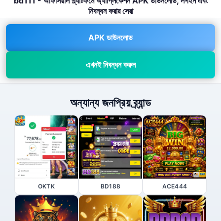
bd111 - অফিসিয়াল প্ল্যাটফর্মে অ্যাপ্লিকেশন APK ডাউনলোড, লগইন এবং
নিবন্ধন করার সেরা
APK ডাউনলোড
এখনই নিবন্ধন করুন
অন্যান্য জনপ্রিয় ব্র্যান্ড
OKTK
BD188
ACE444