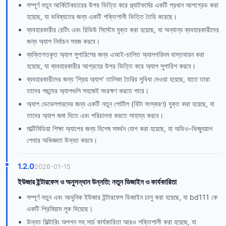
সম্পূর্ণ নতুন আর্কিটেকচারের উপর ভিত্তি করে প্ল্যাটফর্মের একটি প্রধান আপগ্রেড করা
হয়েছে, যা ভবিষ্যতের জন্য একটি শক্তিশালী ভিত্তি তৈরি করেছে।
ব্যবহারকারীর রেটিং এবং রিভিউ সিস্টেম যুক্ত করা হয়েছে, যা অন্যান্য ব্যবহারকারীদের
জন্য অ্যাপ নির্বাচন সহজ করবে।
ব্যক্তিগতকৃত অ্যাপ সুপারিশের জন্য এআই-চালিত অ্যালগরিদম বাস্তবায়ন করা
হয়েছে, যা ব্যবহারকারীর আগ্রহের উপর ভিত্তি করে অ্যাপ সুপারিশ করবে।
ব্যবহারকারীদের জন্য 'প্রিয় অ্যাপ' তালিকা তৈরির সুবিধা দেওয়া হয়েছে, যাতে তারা
তাদের পছন্দের অ্যাপগুলি সহজেই সংরক্ষণ করতে পারে।
অ্যাপ ডেভেলপারদের জন্য একটি নতুন পোর্টাল (বিটা সংস্করণ) যুক্ত করা হয়েছে, যা
তাদের অ্যাপ জমা দিতে এবং পরিচালনা করতে সাহায্য করবে।
মাল্টিমিডিয়া শিক্ষা অ্যাপের জন্য বিশেষ সমর্থন যোগ করা হয়েছে, যা অডিও-ভিজ্যুয়াল
শেখার অভিজ্ঞতা উন্নত করবে।
1.2.0
2026-01-15
ইউজার ইন্টারফেস ও অনুসন্ধান উন্নতি: নতুন ডিজাইন ও কার্যকারিতা
সম্পূর্ণ নতুন এবং আধুনিক ইউজার ইন্টারফেস ডিজাইন চালু করা হয়েছে, যা bd111 কে
একটি প্রিমিয়াম লুক দিয়েছে।
উন্নত ফিল্টারিং অপশন সহ সার্চ কার্যকারিতা আরও শক্তিশালী করা হয়েছে, যা