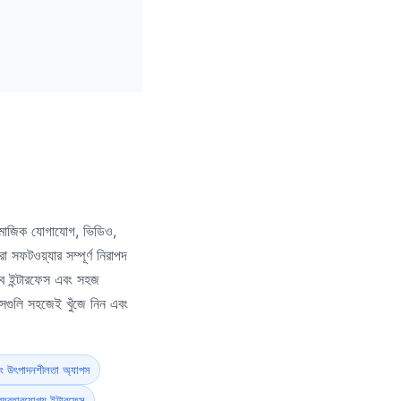
সামাজিক যোগাযোগ, ভিডিও,
ফটওয়্যার সম্পূর্ণ নিরাপদ
ধব ইন্টারফেস এবং সহজ
ুলি সহজেই খুঁজে নিন এবং
বং উৎপাদনশীলতা অ্যাপস
্যবহারযোগ্য ইন্টারফেস