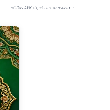
অফিসিয়াল
APK
লগইন
ডাউনলোড
অবস্থান
আলোচনা