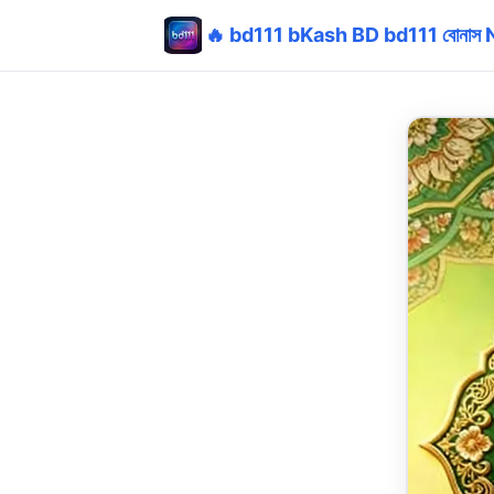
🔥 bd111 bKash BD bd111 বোনাস