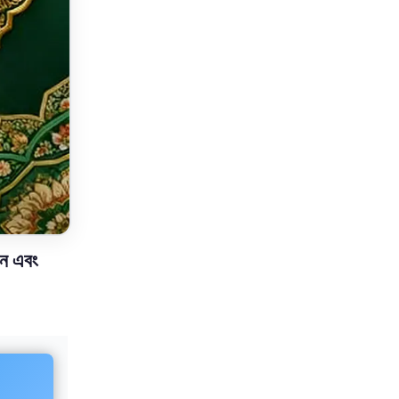
ইন এবং