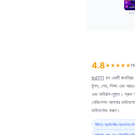
bd11
4.8
★
★
★
★
★
11
bd111
হল একটি জনপ্রিয় 
টুলস, গেম, শিক্ষা এবং আরও
এবং ভাইরাস-মুক্ত। দ্রুত 
নেভিগেশন আপনার ডাউনলোড
ডাউনলোড করুন।
বিভিন্ন ক্যাটাগরির অ্যাপসের ব
সর্বশেষ গেম এবং এন্টারটেইনমেন্