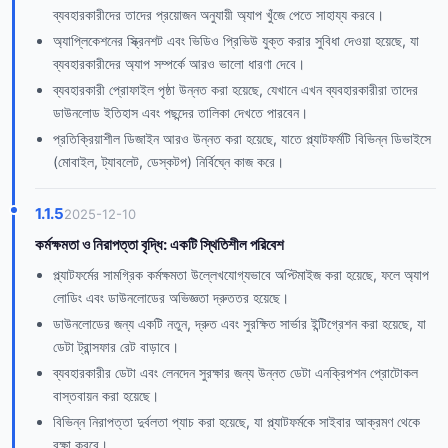
ব্যবহারকারীদের তাদের প্রয়োজন অনুযায়ী অ্যাপ খুঁজে পেতে সাহায্য করবে।
অ্যাপ্লিকেশনের স্ক্রিনশট এবং ভিডিও প্রিভিউ যুক্ত করার সুবিধা দেওয়া হয়েছে, যা
ব্যবহারকারীদের অ্যাপ সম্পর্কে আরও ভালো ধারণা দেবে।
ব্যবহারকারী প্রোফাইল পৃষ্ঠা উন্নত করা হয়েছে, যেখানে এখন ব্যবহারকারীরা তাদের
ডাউনলোড ইতিহাস এবং পছন্দের তালিকা দেখতে পারবেন।
প্রতিক্রিয়াশীল ডিজাইন আরও উন্নত করা হয়েছে, যাতে প্ল্যাটফর্মটি বিভিন্ন ডিভাইসে
(মোবাইল, ট্যাবলেট, ডেস্কটপ) নির্বিঘ্নে কাজ করে।
1.1.5
2025-12-10
কর্মক্ষমতা ও নিরাপত্তা বৃদ্ধি: একটি স্থিতিশীল পরিবেশ
প্ল্যাটফর্মের সামগ্রিক কর্মক্ষমতা উল্লেখযোগ্যভাবে অপ্টিমাইজ করা হয়েছে, ফলে অ্যাপ
লোডিং এবং ডাউনলোডের অভিজ্ঞতা দ্রুততর হয়েছে।
ডাউনলোডের জন্য একটি নতুন, দ্রুত এবং সুরক্ষিত সার্ভার ইন্টিগ্রেশন করা হয়েছে, যা
ডেটা ট্রান্সফার রেট বাড়াবে।
ব্যবহারকারীর ডেটা এবং লেনদেন সুরক্ষার জন্য উন্নত ডেটা এনক্রিপশন প্রোটোকল
বাস্তবায়ন করা হয়েছে।
বিভিন্ন নিরাপত্তা দুর্বলতা প্যাচ করা হয়েছে, যা প্ল্যাটফর্মকে সাইবার আক্রমণ থেকে
রক্ষা করবে।