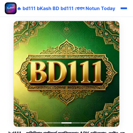
🔥 bd111 bKash BD bd111 বোনাস Notun Today