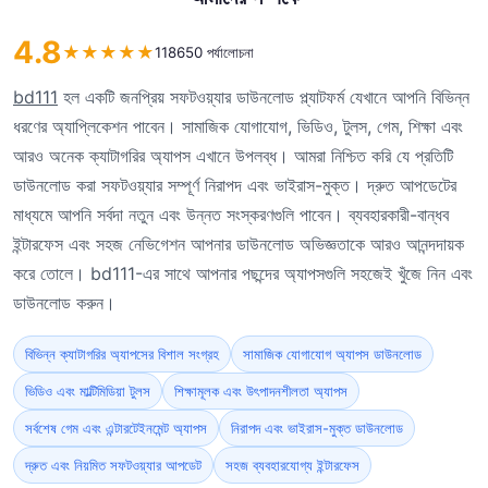
4.8
★
★
★
★
★
118650 পর্যালোচনা
bd111
হল একটি জনপ্রিয় সফটওয়্যার ডাউনলোড প্ল্যাটফর্ম যেখানে আপনি বিভিন্ন
ধরণের অ্যাপ্লিকেশন পাবেন। সামাজিক যোগাযোগ, ভিডিও, টুলস, গেম, শিক্ষা এবং
আরও অনেক ক্যাটাগরির অ্যাপস এখানে উপলব্ধ। আমরা নিশ্চিত করি যে প্রতিটি
ডাউনলোড করা সফটওয়্যার সম্পূর্ণ নিরাপদ এবং ভাইরাস-মুক্ত। দ্রুত আপডেটের
মাধ্যমে আপনি সর্বদা নতুন এবং উন্নত সংস্করণগুলি পাবেন। ব্যবহারকারী-বান্ধব
ইন্টারফেস এবং সহজ নেভিগেশন আপনার ডাউনলোড অভিজ্ঞতাকে আরও আনন্দদায়ক
করে তোলে। bd111-এর সাথে আপনার পছন্দের অ্যাপসগুলি সহজেই খুঁজে নিন এবং
ডাউনলোড করুন।
বিভিন্ন ক্যাটাগরির অ্যাপসের বিশাল সংগ্রহ
সামাজিক যোগাযোগ অ্যাপস ডাউনলোড
ভিডিও এবং মাল্টিমিডিয়া টুলস
শিক্ষামূলক এবং উৎপাদনশীলতা অ্যাপস
সর্বশেষ গেম এবং এন্টারটেইনমেন্ট অ্যাপস
নিরাপদ এবং ভাইরাস-মুক্ত ডাউনলোড
দ্রুত এবং নিয়মিত সফটওয়্যার আপডেট
সহজ ব্যবহারযোগ্য ইন্টারফেস