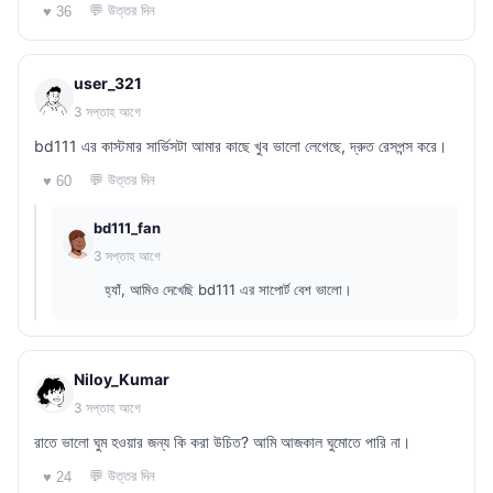
💬 উত্তর দিন
♥ 36
user_321
3 সপ্তাহ আগে
bd111 এর কাস্টমার সার্ভিসটা আমার কাছে খুব ভালো লেগেছে, দ্রুত রেসপন্স করে।
💬 উত্তর দিন
♥ 60
bd111_fan
3 সপ্তাহ আগে
হ্যাঁ, আমিও দেখেছি bd111 এর সাপোর্ট বেশ ভালো।
Niloy_Kumar
3 সপ্তাহ আগে
রাতে ভালো ঘুম হওয়ার জন্য কি করা উচিত? আমি আজকাল ঘুমোতে পারি না।
💬 উত্তর দিন
♥ 24