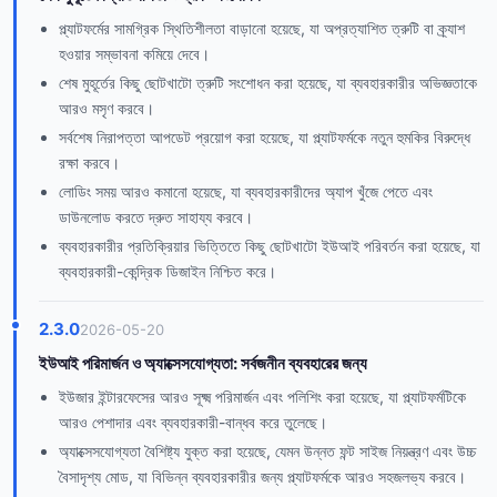
প্ল্যাটফর্মের সামগ্রিক স্থিতিশীলতা বাড়ানো হয়েছে, যা অপ্রত্যাশিত ত্রুটি বা ক্র্যাশ
হওয়ার সম্ভাবনা কমিয়ে দেবে।
শেষ মুহূর্তের কিছু ছোটখাটো ত্রুটি সংশোধন করা হয়েছে, যা ব্যবহারকারীর অভিজ্ঞতাকে
আরও মসৃণ করবে।
সর্বশেষ নিরাপত্তা আপডেট প্রয়োগ করা হয়েছে, যা প্ল্যাটফর্মকে নতুন হুমকির বিরুদ্ধে
রক্ষা করবে।
লোডিং সময় আরও কমানো হয়েছে, যা ব্যবহারকারীদের অ্যাপ খুঁজে পেতে এবং
ডাউনলোড করতে দ্রুত সাহায্য করবে।
ব্যবহারকারীর প্রতিক্রিয়ার ভিত্তিতে কিছু ছোটখাটো ইউআই পরিবর্তন করা হয়েছে, যা
ব্যবহারকারী-কেন্দ্রিক ডিজাইন নিশ্চিত করে।
2.3.0
2026-05-20
ইউআই পরিমার্জন ও অ্যাক্সেসযোগ্যতা: সর্বজনীন ব্যবহারের জন্য
ইউজার ইন্টারফেসের আরও সূক্ষ্ম পরিমার্জন এবং পলিশিং করা হয়েছে, যা প্ল্যাটফর্মটিকে
আরও পেশাদার এবং ব্যবহারকারী-বান্ধব করে তুলেছে।
অ্যাক্সেসযোগ্যতা বৈশিষ্ট্য যুক্ত করা হয়েছে, যেমন উন্নত ফন্ট সাইজ নিয়ন্ত্রণ এবং উচ্চ
বৈসাদৃশ্য মোড, যা বিভিন্ন ব্যবহারকারীর জন্য প্ল্যাটফর্মকে আরও সহজলভ্য করবে।