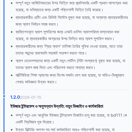
সম্পূর্ণ নতুন আর্কিটেকচারের উপর ভিত্তি করে প্ল্যাটফর্মের একটি প্রধান আপগ্রেড করা
হয়েছে, যা ভবিষ্যতের জন্য একটি শক্তিশালী ভিত্তি তৈরি করেছে।
ব্যবহারকারীর রেটিং এবং রিভিউ সিস্টেম যুক্ত করা হয়েছে, যা অন্যান্য ব্যবহারকারীদের
জন্য অ্যাপ নির্বাচন সহজ করবে।
ব্যক্তিগতকৃত অ্যাপ সুপারিশের জন্য এআই-চালিত অ্যালগরিদম বাস্তবায়ন করা
হয়েছে, যা ব্যবহারকারীর আগ্রহের উপর ভিত্তি করে অ্যাপ সুপারিশ করবে।
ব্যবহারকারীদের জন্য 'প্রিয় অ্যাপ' তালিকা তৈরির সুবিধা দেওয়া হয়েছে, যাতে তারা
তাদের পছন্দের অ্যাপগুলি সহজেই সংরক্ষণ করতে পারে।
অ্যাপ ডেভেলপারদের জন্য একটি নতুন পোর্টাল (বিটা সংস্করণ) যুক্ত করা হয়েছে, যা
তাদের অ্যাপ জমা দিতে এবং পরিচালনা করতে সাহায্য করবে।
মাল্টিমিডিয়া শিক্ষা অ্যাপের জন্য বিশেষ সমর্থন যোগ করা হয়েছে, যা অডিও-ভিজ্যুয়াল
শেখার অভিজ্ঞতা উন্নত করবে।
1.2.0
2026-01-15
ইউজার ইন্টারফেস ও অনুসন্ধান উন্নতি: নতুন ডিজাইন ও কার্যকারিতা
সম্পূর্ণ নতুন এবং আধুনিক ইউজার ইন্টারফেস ডিজাইন চালু করা হয়েছে, যা bd111 কে
একটি প্রিমিয়াম লুক দিয়েছে।
উন্নত ফিল্টারিং অপশন সহ সার্চ কার্যকারিতা আরও শক্তিশালী করা হয়েছে, যা