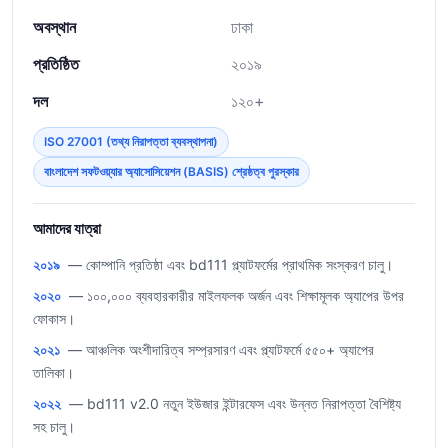
অবস্থান
ঢাকা
প্রতিষ্ঠিত
২০১৯
দল
১২০+
ISO 27001 (তথ্য নিরাপত্তা ব্যবস্থাপনা)
বাংলাদেশ সফটওয়্যার অ্যাসোসিয়েশন (BASIS) শ্রেষ্ঠত্ব পুরস্কার
আমাদের যাত্রা
২০১৯
— কোম্পানি প্রতিষ্ঠা এবং bd111 প্ল্যাটফর্মের প্রাথমিক সংস্করণ চালু।
২০২০
— ১০০,০০০ ব্যবহারকারীর মাইলফলক অর্জন এবং শিক্ষামূলক অ্যাপের উপর
ফোকাস।
২০২১
— আঞ্চলিক অংশীদারিত্ব সম্প্রসারণ এবং প্ল্যাটফর্মে ৫৫০+ অ্যাপের
তালিকা।
২০২২
— bd111 v2.0 নতুন ইউজার ইন্টারফেস এবং উন্নত নিরাপত্তা বৈশিষ্ট্য
সহ চালু।