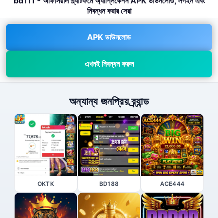
bd111 - অফিসিয়াল প্ল্যাটফর্মে অ্যাপ্লিকেশন APK ডাউনলোড, লগইন এবং
নিবন্ধন করার সেরা
APK ডাউনলোড
এখনই নিবন্ধন করুন
অন্যান্য জনপ্রিয় ব্র্যান্ড
OKTK
BD188
ACE444