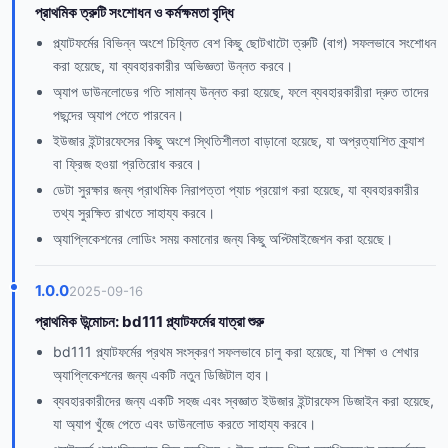
প্রাথমিক ত্রুটি সংশোধন ও কর্মক্ষমতা বৃদ্ধি
প্ল্যাটফর্মের বিভিন্ন অংশে চিহ্নিত বেশ কিছু ছোটখাটো ত্রুটি (বাগ) সফলভাবে সংশোধন
করা হয়েছে, যা ব্যবহারকারীর অভিজ্ঞতা উন্নত করবে।
অ্যাপ ডাউনলোডের গতি সামান্য উন্নত করা হয়েছে, ফলে ব্যবহারকারীরা দ্রুত তাদের
পছন্দের অ্যাপ পেতে পারবেন।
ইউজার ইন্টারফেসের কিছু অংশে স্থিতিশীলতা বাড়ানো হয়েছে, যা অপ্রত্যাশিত ক্র্যাশ
বা ফ্রিজ হওয়া প্রতিরোধ করবে।
ডেটা সুরক্ষার জন্য প্রাথমিক নিরাপত্তা প্যাচ প্রয়োগ করা হয়েছে, যা ব্যবহারকারীর
তথ্য সুরক্ষিত রাখতে সাহায্য করবে।
অ্যাপ্লিকেশনের লোডিং সময় কমানোর জন্য কিছু অপ্টিমাইজেশন করা হয়েছে।
1.0.0
2025-09-16
প্রাথমিক উন্মোচন: bd111 প্ল্যাটফর্মের যাত্রা শুরু
bd111 প্ল্যাটফর্মের প্রথম সংস্করণ সফলভাবে চালু করা হয়েছে, যা শিক্ষা ও শেখার
অ্যাপ্লিকেশনের জন্য একটি নতুন ডিজিটাল হাব।
ব্যবহারকারীদের জন্য একটি সহজ এবং স্বজ্ঞাত ইউজার ইন্টারফেস ডিজাইন করা হয়েছে,
যা অ্যাপ খুঁজে পেতে এবং ডাউনলোড করতে সাহায্য করবে।