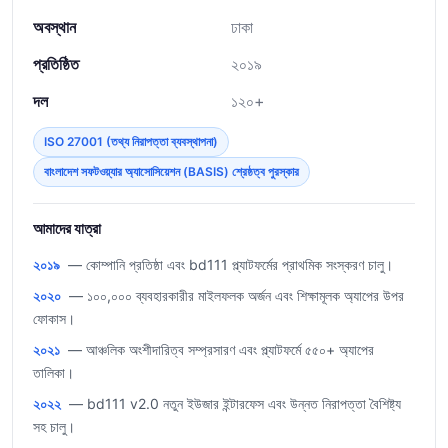
অবস্থান
ঢাকা
প্রতিষ্ঠিত
২০১৯
দল
১২০+
ISO 27001 (তথ্য নিরাপত্তা ব্যবস্থাপনা)
বাংলাদেশ সফটওয়্যার অ্যাসোসিয়েশন (BASIS) শ্রেষ্ঠত্ব পুরস্কার
আমাদের যাত্রা
২০১৯
— কোম্পানি প্রতিষ্ঠা এবং bd111 প্ল্যাটফর্মের প্রাথমিক সংস্করণ চালু।
২০২০
— ১০০,০০০ ব্যবহারকারীর মাইলফলক অর্জন এবং শিক্ষামূলক অ্যাপের উপর
ফোকাস।
২০২১
— আঞ্চলিক অংশীদারিত্ব সম্প্রসারণ এবং প্ল্যাটফর্মে ৫৫০+ অ্যাপের
তালিকা।
২০২২
— bd111 v2.0 নতুন ইউজার ইন্টারফেস এবং উন্নত নিরাপত্তা বৈশিষ্ট্য
সহ চালু।