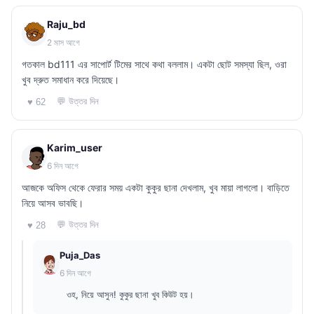
Raju_bd
2 মাস আগে
গতকাল bd111 এর সাপোর্ট টিমের সাথে কথা বললাম। একটা ছোট সমস্যা ছিল, ওরা
খুব দ্রুত সমাধান করে দিয়েছে।
💬 উত্তর দিন
♥ 62
Karim_user
6 দিন আগে
আজকে অফিস থেকে ফেরার সময় একটা কুকুর ছানা দেখলাম, খুব মায়া লাগলো। বাড়িতে
নিয়ে আসব ভাবছি।
💬 উত্তর দিন
♥ 28
Puja_Das
6 দিন আগে
ওহ, নিয়ে আসুন! কুকুর ছানা খুব কিউট হয়।