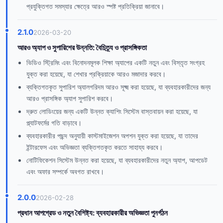
প্রযুক্তিগত সমস্যার ক্ষেত্রে আরও স্পষ্ট প্রতিক্রিয়া জানাবে।
2.1.0
2026-03-20
আরও অ্যাপ ও সুপারিশের উন্নতি: বৈচিত্র্য ও প্রাসঙ্গিকতা
ভিডিও স্ট্রিমিং এবং বিনোদনমূলক শিক্ষা অ্যাপের একটি নতুন এবং বিস্তৃত সংগ্রহ
যুক্ত করা হয়েছে, যা শেখার প্রক্রিয়াকে আরও মজাদার করবে।
ব্যক্তিগতকৃত সুপারিশ অ্যালগরিদম আরও সূক্ষ্ম করা হয়েছে, যা ব্যবহারকারীদের জন্য
আরও প্রাসঙ্গিক অ্যাপ সুপারিশ করবে।
দ্রুত লোডিংয়ের জন্য একটি উন্নত ক্যাশিং সিস্টেম বাস্তবায়ন করা হয়েছে, যা
প্ল্যাটফর্মের গতি বাড়াবে।
ব্যবহারকারীর পছন্দ অনুযায়ী কাস্টমাইজেশন অপশন যুক্ত করা হয়েছে, যা তাদের
ইন্টারফেস এবং অভিজ্ঞতা ব্যক্তিগতকৃত করতে সাহায্য করবে।
নোটিফিকেশন সিস্টেম উন্নত করা হয়েছে, যা ব্যবহারকারীদের নতুন অ্যাপ, আপডেট
এবং অফার সম্পর্কে অবগত রাখবে।
2.0.0
2026-02-28
প্রধান আপগ্রেড ও নতুন বৈশিষ্ট্য: ব্যবহারকারীর অভিজ্ঞতা পুনর্গঠন