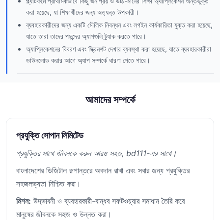
প্ল্যাটফর্মে প্রাথমিকভাবে কিছু জনপ্রিয় ও উচ্চ-মানের শিক্ষা অ্যাপ্লিকেশন অন্তর্ভুক্ত
করা হয়েছে, যা শিক্ষার্থীদের জন্য অত্যন্ত উপকারী।
ব্যবহারকারীদের জন্য একটি মৌলিক নিবন্ধন এবং লগইন কার্যকারিতা যুক্ত করা হয়েছে,
যাতে তারা তাদের পছন্দের অ্যাপগুলি ট্র্যাক করতে পারে।
অ্যাপ্লিকেশনের বিবরণ এবং স্ক্রিনশট দেখার ব্যবস্থা করা হয়েছে, যাতে ব্যবহারকারীরা
ডাউনলোড করার আগে অ্যাপ সম্পর্কে ধারণা পেতে পারে।
আমাদের সম্পর্কে
প্রযুক্তি সোপান লিমিটেড
প্রযুক্তির সাথে জীবনকে করুন আরও সহজ, bd111-এর সাথে।
বাংলাদেশের ডিজিটাল রূপান্তরে অবদান রাখা এবং সবার জন্য প্রযুক্তির
সহজলভ্যতা নিশ্চিত করা।
মিশন:
উদ্ভাবনী ও ব্যবহারকারী-বান্ধব সফটওয়্যার সমাধান তৈরি করে
মানুষের জীবনকে সহজ ও উন্নত করা।