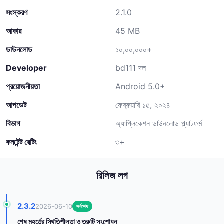
সংস্করণ
2.1.0
আকার
45 MB
ডাউনলোড
১০,০০,০০০+
Developer
bd111 দল
প্রয়োজনীয়তা
Android 5.0+
আপডেট
ফেব্রুয়ারি ১৫, ২০২৪
বিভাগ
অ্যাপ্লিকেশন ডাউনলোড প্ল্যাটফর্ম
কনটেন্ট রেটিং
৩+
রিলিজ লগ
2.3.2
2026-06-10
সর্বশেষ
শেষ মুহূর্তের স্থিতিশীলতা ও ত্রুটি সংশোধন