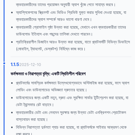
ব্যবহারকারীদের তাদের প্রয়োজন অনুযায়ী অ্যাপ খুঁজে পেতে সাহায্য করবে।
অ্যাপ্লিকেশনের স্ক্রিনশট এবং ভিডিও প্রিভিউ যুক্ত করার সুবিধা দেওয়া হয়েছে, যা
ব্যবহারকারীদের অ্যাপ সম্পর্কে আরও ভালো ধারণা দেবে।
ব্যবহারকারী প্রোফাইল পৃষ্ঠা উন্নত করা হয়েছে, যেখানে এখন ব্যবহারকারীরা তাদের
ডাউনলোড ইতিহাস এবং পছন্দের তালিকা দেখতে পারবেন।
প্রতিক্রিয়াশীল ডিজাইন আরও উন্নত করা হয়েছে, যাতে প্ল্যাটফর্মটি বিভিন্ন ডিভাইসে
(মোবাইল, ট্যাবলেট, ডেস্কটপ) নির্বিঘ্নে কাজ করে।
1.1.5
2025-12-10
কর্মক্ষমতা ও নিরাপত্তা বৃদ্ধি: একটি স্থিতিশীল পরিবেশ
প্ল্যাটফর্মের সামগ্রিক কর্মক্ষমতা উল্লেখযোগ্যভাবে অপ্টিমাইজ করা হয়েছে, ফলে অ্যাপ
লোডিং এবং ডাউনলোডের অভিজ্ঞতা দ্রুততর হয়েছে।
ডাউনলোডের জন্য একটি নতুন, দ্রুত এবং সুরক্ষিত সার্ভার ইন্টিগ্রেশন করা হয়েছে, যা
ডেটা ট্রান্সফার রেট বাড়াবে।
ব্যবহারকারীর ডেটা এবং লেনদেন সুরক্ষার জন্য উন্নত ডেটা এনক্রিপশন প্রোটোকল
বাস্তবায়ন করা হয়েছে।
বিভিন্ন নিরাপত্তা দুর্বলতা প্যাচ করা হয়েছে, যা প্ল্যাটফর্মকে সাইবার আক্রমণ থেকে
রক্ষা করবে।