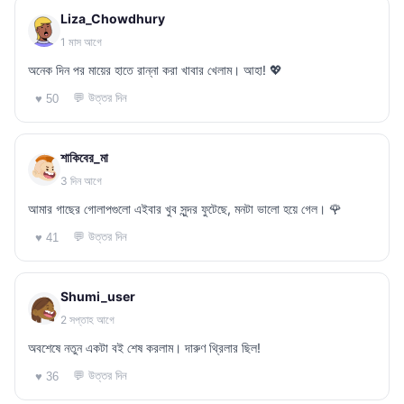
Liza_Chowdhury
1 মাস আগে
অনেক দিন পর মায়ের হাতে রান্না করা খাবার খেলাম। আহা! 💖
💬 উত্তর দিন
♥ 50
শাকিবের_মা
3 দিন আগে
আমার গাছের গোলাপগুলো এইবার খুব সুন্দর ফুটেছে, মনটা ভালো হয়ে গেল। 🌹
💬 উত্তর দিন
♥ 41
Shumi_user
2 সপ্তাহ আগে
অবশেষে নতুন একটা বই শেষ করলাম। দারুণ থ্রিলার ছিল!
💬 উত্তর দিন
♥ 36