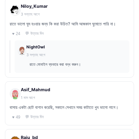
Niloy_Kumar
3 সপ্তাহ আগে
রাতে ভালো ঘুম হওয়ার জন্য কি করা উচিত? আমি আজকাল ঘুমোতে পারি না।
💬 উত্তর দিন
♥ 24
NightOwl
3 সপ্তাহ আগে
রাতে মোবাইল ব্যবহার করা বন্ধ করুন।
Asif_Mahmud
1 মাস আগে
বাসায় একটা ছোট বাগান করেছি, সকালে সেখানে সময় কাটাতে খুব ভালো লাগে।
💬 উত্তর দিন
♥ 49
Raju_bd