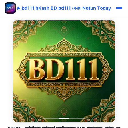
🔥 bd111 bKash BD bd111 বোনাস Notun Today