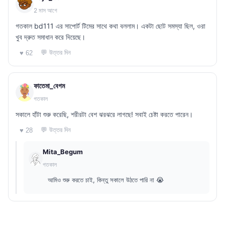
2 মাস আগে
গতকাল bd111 এর সাপোর্ট টিমের সাথে কথা বললাম। একটা ছোট সমস্যা ছিল, ওরা
খুব দ্রুত সমাধান করে দিয়েছে।
💬 উত্তর দিন
♥ 62
ফাতেমা_বেগম
গতকাল
সকালে হাঁটা শুরু করেছি, শরীরটা বেশ ঝরঝরে লাগছে! সবাই চেষ্টা করতে পারেন।
💬 উত্তর দিন
♥ 28
Mita_Begum
গতকাল
আমিও শুরু করতে চাই, কিন্তু সকালে উঠতে পারি না 😭