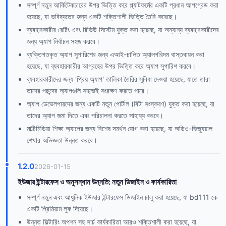
সম্পূর্ণ নতুন আর্কিটেকচারের উপর ভিত্তি করে প্ল্যাটফর্মের একটি প্রধান আপগ্রেড করা
হয়েছে, যা ভবিষ্যতের জন্য একটি শক্তিশালী ভিত্তি তৈরি করেছে।
ব্যবহারকারীর রেটিং এবং রিভিউ সিস্টেম যুক্ত করা হয়েছে, যা অন্যান্য ব্যবহারকারীদের
জন্য অ্যাপ নির্বাচন সহজ করবে।
ব্যক্তিগতকৃত অ্যাপ সুপারিশের জন্য এআই-চালিত অ্যালগরিদম বাস্তবায়ন করা
হয়েছে, যা ব্যবহারকারীর আগ্রহের উপর ভিত্তি করে অ্যাপ সুপারিশ করবে।
ব্যবহারকারীদের জন্য 'প্রিয় অ্যাপ' তালিকা তৈরির সুবিধা দেওয়া হয়েছে, যাতে তারা
তাদের পছন্দের অ্যাপগুলি সহজেই সংরক্ষণ করতে পারে।
অ্যাপ ডেভেলপারদের জন্য একটি নতুন পোর্টাল (বিটা সংস্করণ) যুক্ত করা হয়েছে, যা
তাদের অ্যাপ জমা দিতে এবং পরিচালনা করতে সাহায্য করবে।
মাল্টিমিডিয়া শিক্ষা অ্যাপের জন্য বিশেষ সমর্থন যোগ করা হয়েছে, যা অডিও-ভিজ্যুয়াল
শেখার অভিজ্ঞতা উন্নত করবে।
1.2.0
2026-01-15
ইউজার ইন্টারফেস ও অনুসন্ধান উন্নতি: নতুন ডিজাইন ও কার্যকারিতা
সম্পূর্ণ নতুন এবং আধুনিক ইউজার ইন্টারফেস ডিজাইন চালু করা হয়েছে, যা bd111 কে
একটি প্রিমিয়াম লুক দিয়েছে।
উন্নত ফিল্টারিং অপশন সহ সার্চ কার্যকারিতা আরও শক্তিশালী করা হয়েছে, যা