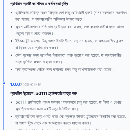
প্রাথমিক ত্রুটি সংশোধন ও কর্মক্ষমতা বৃদ্ধি
প্ল্যাটফর্মের বিভিন্ন অংশে চিহ্নিত বেশ কিছু ছোটখাটো ত্রুটি (বাগ) সফলভাবে সংশোধন
করা হয়েছে, যা ব্যবহারকারীর অভিজ্ঞতা উন্নত করবে।
অ্যাপ ডাউনলোডের গতি সামান্য উন্নত করা হয়েছে, ফলে ব্যবহারকারীরা দ্রুত তাদের
পছন্দের অ্যাপ পেতে পারবেন।
ইউজার ইন্টারফেসের কিছু অংশে স্থিতিশীলতা বাড়ানো হয়েছে, যা অপ্রত্যাশিত ক্র্যাশ
বা ফ্রিজ হওয়া প্রতিরোধ করবে।
ডেটা সুরক্ষার জন্য প্রাথমিক নিরাপত্তা প্যাচ প্রয়োগ করা হয়েছে, যা ব্যবহারকারীর
তথ্য সুরক্ষিত রাখতে সাহায্য করবে।
অ্যাপ্লিকেশনের লোডিং সময় কমানোর জন্য কিছু অপ্টিমাইজেশন করা হয়েছে।
1.0.0
2025-09-16
প্রাথমিক উন্মোচন: bd111 প্ল্যাটফর্মের যাত্রা শুরু
bd111 প্ল্যাটফর্মের প্রথম সংস্করণ সফলভাবে চালু করা হয়েছে, যা শিক্ষা ও শেখার
অ্যাপ্লিকেশনের জন্য একটি নতুন ডিজিটাল হাব।
ব্যবহারকারীদের জন্য একটি সহজ এবং স্বজ্ঞাত ইউজার ইন্টারফেস ডিজাইন করা হয়েছে,
যা অ্যাপ খুঁজে পেতে এবং ডাউনলোড করতে সাহায্য করবে।