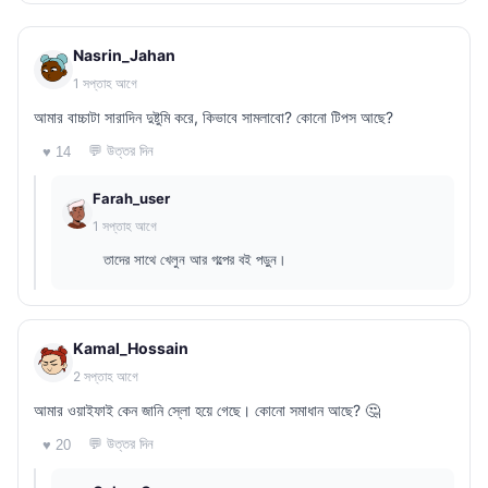
Nasrin_Jahan
1 সপ্তাহ আগে
আমার বাচ্চাটা সারাদিন দুষ্টুমি করে, কিভাবে সামলাবো? কোনো টিপস আছে?
💬 উত্তর দিন
♥ 14
Farah_user
1 সপ্তাহ আগে
তাদের সাথে খেলুন আর গল্পের বই পড়ুন।
Kamal_Hossain
2 সপ্তাহ আগে
আমার ওয়াইফাই কেন জানি স্লো হয়ে গেছে। কোনো সমাধান আছে? 🤔
💬 উত্তর দিন
♥ 20