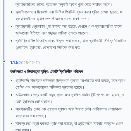
ব্যবহারকারীদের তাদের প্রয়োজন অনুযায়ী অ্যাপ খুঁজে পেতে সাহায্য করবে।
অ্যাপ্লিকেশনের স্ক্রিনশট এবং ভিডিও প্রিভিউ যুক্ত করার সুবিধা দেওয়া হয়েছে, যা
ব্যবহারকারীদের অ্যাপ সম্পর্কে আরও ভালো ধারণা দেবে।
ব্যবহারকারী প্রোফাইল পৃষ্ঠা উন্নত করা হয়েছে, যেখানে এখন ব্যবহারকারীরা তাদের
ডাউনলোড ইতিহাস এবং পছন্দের তালিকা দেখতে পারবেন।
প্রতিক্রিয়াশীল ডিজাইন আরও উন্নত করা হয়েছে, যাতে প্ল্যাটফর্মটি বিভিন্ন ডিভাইসে
(মোবাইল, ট্যাবলেট, ডেস্কটপ) নির্বিঘ্নে কাজ করে।
1.1.5
2025-12-10
কর্মক্ষমতা ও নিরাপত্তা বৃদ্ধি: একটি স্থিতিশীল পরিবেশ
প্ল্যাটফর্মের সামগ্রিক কর্মক্ষমতা উল্লেখযোগ্যভাবে অপ্টিমাইজ করা হয়েছে, ফলে অ্যাপ
লোডিং এবং ডাউনলোডের অভিজ্ঞতা দ্রুততর হয়েছে।
ডাউনলোডের জন্য একটি নতুন, দ্রুত এবং সুরক্ষিত সার্ভার ইন্টিগ্রেশন করা হয়েছে, যা
ডেটা ট্রান্সফার রেট বাড়াবে।
ব্যবহারকারীর ডেটা এবং লেনদেন সুরক্ষার জন্য উন্নত ডেটা এনক্রিপশন প্রোটোকল
বাস্তবায়ন করা হয়েছে।
বিভিন্ন নিরাপত্তা দুর্বলতা প্যাচ করা হয়েছে, যা প্ল্যাটফর্মকে সাইবার আক্রমণ থেকে
রক্ষা করবে।