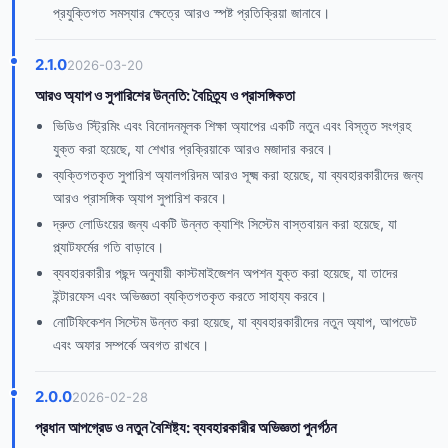
প্রযুক্তিগত সমস্যার ক্ষেত্রে আরও স্পষ্ট প্রতিক্রিয়া জানাবে।
2.1.0
2026-03-20
আরও অ্যাপ ও সুপারিশের উন্নতি: বৈচিত্র্য ও প্রাসঙ্গিকতা
ভিডিও স্ট্রিমিং এবং বিনোদনমূলক শিক্ষা অ্যাপের একটি নতুন এবং বিস্তৃত সংগ্রহ
যুক্ত করা হয়েছে, যা শেখার প্রক্রিয়াকে আরও মজাদার করবে।
ব্যক্তিগতকৃত সুপারিশ অ্যালগরিদম আরও সূক্ষ্ম করা হয়েছে, যা ব্যবহারকারীদের জন্য
আরও প্রাসঙ্গিক অ্যাপ সুপারিশ করবে।
দ্রুত লোডিংয়ের জন্য একটি উন্নত ক্যাশিং সিস্টেম বাস্তবায়ন করা হয়েছে, যা
প্ল্যাটফর্মের গতি বাড়াবে।
ব্যবহারকারীর পছন্দ অনুযায়ী কাস্টমাইজেশন অপশন যুক্ত করা হয়েছে, যা তাদের
ইন্টারফেস এবং অভিজ্ঞতা ব্যক্তিগতকৃত করতে সাহায্য করবে।
নোটিফিকেশন সিস্টেম উন্নত করা হয়েছে, যা ব্যবহারকারীদের নতুন অ্যাপ, আপডেট
এবং অফার সম্পর্কে অবগত রাখবে।
2.0.0
2026-02-28
প্রধান আপগ্রেড ও নতুন বৈশিষ্ট্য: ব্যবহারকারীর অভিজ্ঞতা পুনর্গঠন