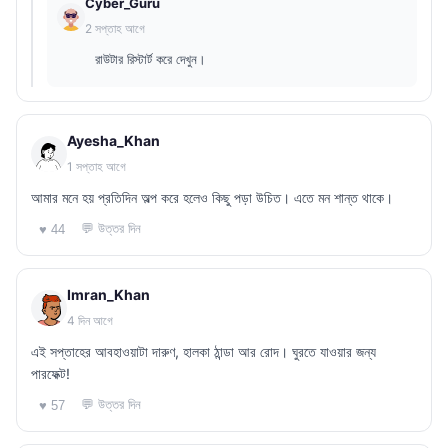
Cyber_Guru
2 সপ্তাহ আগে
রাউটার রিস্টার্ট করে দেখুন।
Ayesha_Khan
1 সপ্তাহ আগে
আমার মনে হয় প্রতিদিন অল্প করে হলেও কিছু পড়া উচিত। এতে মন শান্ত থাকে।
💬 উত্তর দিন
♥ 44
Imran_Khan
4 দিন আগে
এই সপ্তাহের আবহাওয়াটা দারুণ, হালকা ঠান্ডা আর রোদ। ঘুরতে যাওয়ার জন্য
পারফেক্ট!
💬 উত্তর দিন
♥ 57