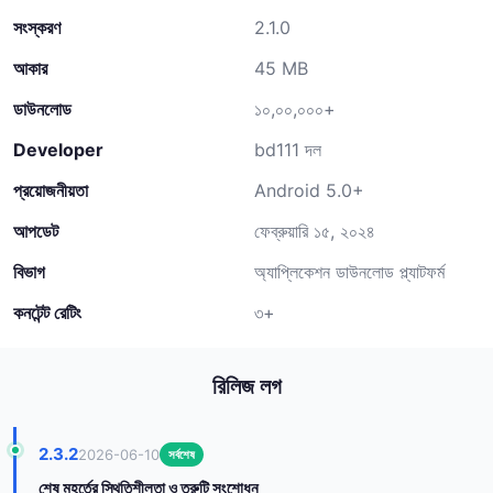
সংস্করণ
2.1.0
আকার
45 MB
ডাউনলোড
১০,০০,০০০+
Developer
bd111 দল
প্রয়োজনীয়তা
Android 5.0+
আপডেট
ফেব্রুয়ারি ১৫, ২০২৪
বিভাগ
অ্যাপ্লিকেশন ডাউনলোড প্ল্যাটফর্ম
কনটেন্ট রেটিং
৩+
রিলিজ লগ
2.3.2
2026-06-10
সর্বশেষ
শেষ মুহূর্তের স্থিতিশীলতা ও ত্রুটি সংশোধন