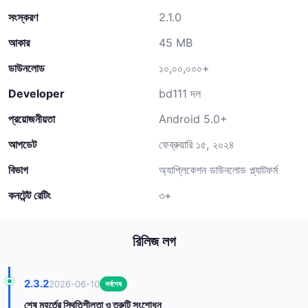
সংস্করণ
2.1.0
আকার
45 MB
ডাউনলোড
১০,০০,০০০+
Developer
bd111 দল
প্রয়োজনীয়তা
Android 5.0+
আপডেট
ফেব্রুয়ারি ১৫, ২০২৪
বিভাগ
অ্যাপ্লিকেশন ডাউনলোড প্ল্যাটফর্ম
কনটেন্ট রেটিং
৩+
রিলিজ লগ
2.3.2
2026-06-10
সর্বশেষ
শেষ মুহূর্তের স্থিতিশীলতা ও ত্রুটি সংশোধন