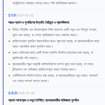
প্রযুক্তিগত সমস্যার ক্ষেত্রে আরও স্পষ্ট প্রতিক্রিয়া জানাবে।
2.1.0
2026-03-20
আরও অ্যাপ ও সুপারিশের উন্নতি: বৈচিত্র্য ও প্রাসঙ্গিকতা
ভিডিও স্ট্রিমিং এবং বিনোদনমূলক শিক্ষা অ্যাপের একটি নতুন এবং বিস্তৃত সংগ্রহ
যুক্ত করা হয়েছে, যা শেখার প্রক্রিয়াকে আরও মজাদার করবে।
ব্যক্তিগতকৃত সুপারিশ অ্যালগরিদম আরও সূক্ষ্ম করা হয়েছে, যা ব্যবহারকারীদের জন্য
আরও প্রাসঙ্গিক অ্যাপ সুপারিশ করবে।
দ্রুত লোডিংয়ের জন্য একটি উন্নত ক্যাশিং সিস্টেম বাস্তবায়ন করা হয়েছে, যা
প্ল্যাটফর্মের গতি বাড়াবে।
ব্যবহারকারীর পছন্দ অনুযায়ী কাস্টমাইজেশন অপশন যুক্ত করা হয়েছে, যা তাদের
ইন্টারফেস এবং অভিজ্ঞতা ব্যক্তিগতকৃত করতে সাহায্য করবে।
নোটিফিকেশন সিস্টেম উন্নত করা হয়েছে, যা ব্যবহারকারীদের নতুন অ্যাপ, আপডেট
এবং অফার সম্পর্কে অবগত রাখবে।
2.0.0
2026-02-28
প্রধান আপগ্রেড ও নতুন বৈশিষ্ট্য: ব্যবহারকারীর অভিজ্ঞতা পুনর্গঠন