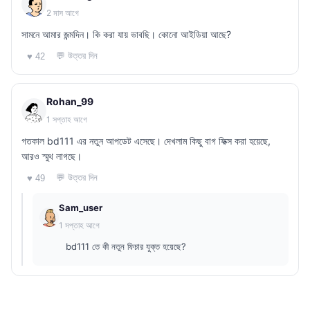
2 মাস আগে
সামনে আমার জন্মদিন। কি করা যায় ভাবছি। কোনো আইডিয়া আছে?
💬 উত্তর দিন
♥ 42
Rohan_99
1 সপ্তাহ আগে
গতকাল bd111 এর নতুন আপডেট এসেছে। দেখলাম কিছু বাগ ফিক্স করা হয়েছে,
আরও স্মুথ লাগছে।
💬 উত্তর দিন
♥ 49
Sam_user
1 সপ্তাহ আগে
bd111 তে কী নতুন ফিচার যুক্ত হয়েছে?