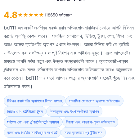
4.8
★
★
★
★
★
118650 পর্যালোচনা
bd111
হল একটি জনপ্রিয় সফটওয়্যার ডাউনলোড প্ল্যাটফর্ম যেখানে আপনি বিভিন্ন
ধরণের অ্যাপ্লিকেশন পাবেন। সামাজিক যোগাযোগ, ভিডিও, টুলস, গেম, শিক্ষা এবং
আরও অনেক ক্যাটাগরির অ্যাপস এখানে উপলব্ধ। আমরা নিশ্চিত করি যে প্রতিটি
ডাউনলোড করা সফটওয়্যার সম্পূর্ণ নিরাপদ এবং ভাইরাস-মুক্ত। দ্রুত আপডেটের
মাধ্যমে আপনি সর্বদা নতুন এবং উন্নত সংস্করণগুলি পাবেন। ব্যবহারকারী-বান্ধব
ইন্টারফেস এবং সহজ নেভিগেশন আপনার ডাউনলোড অভিজ্ঞতাকে আরও আনন্দদায়ক
করে তোলে। bd111-এর সাথে আপনার পছন্দের অ্যাপসগুলি সহজেই খুঁজে নিন এবং
ডাউনলোড করুন।
বিভিন্ন ক্যাটাগরির অ্যাপসের বিশাল সংগ্রহ
সামাজিক যোগাযোগ অ্যাপস ডাউনলোড
ভিডিও এবং মাল্টিমিডিয়া টুলস
শিক্ষামূলক এবং উৎপাদনশীলতা অ্যাপস
সর্বশেষ গেম এবং এন্টারটেইনমেন্ট অ্যাপস
নিরাপদ এবং ভাইরাস-মুক্ত ডাউনলোড
দ্রুত এবং নিয়মিত সফটওয়্যার আপডেট
সহজ ব্যবহারযোগ্য ইন্টারফেস