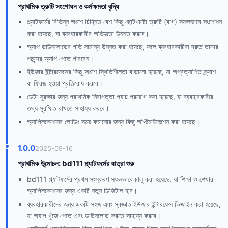
প্রাথমিক ত্রুটি সংশোধন ও কর্মক্ষমতা বৃদ্ধি
প্ল্যাটফর্মের বিভিন্ন অংশে চিহ্নিত বেশ কিছু ছোটখাটো ত্রুটি (বাগ) সফলভাবে সংশোধন
করা হয়েছে, যা ব্যবহারকারীর অভিজ্ঞতা উন্নত করবে।
অ্যাপ ডাউনলোডের গতি সামান্য উন্নত করা হয়েছে, ফলে ব্যবহারকারীরা দ্রুত তাদের
পছন্দের অ্যাপ পেতে পারবেন।
ইউজার ইন্টারফেসের কিছু অংশে স্থিতিশীলতা বাড়ানো হয়েছে, যা অপ্রত্যাশিত ক্র্যাশ
বা ফ্রিজ হওয়া প্রতিরোধ করবে।
ডেটা সুরক্ষার জন্য প্রাথমিক নিরাপত্তা প্যাচ প্রয়োগ করা হয়েছে, যা ব্যবহারকারীর
তথ্য সুরক্ষিত রাখতে সাহায্য করবে।
অ্যাপ্লিকেশনের লোডিং সময় কমানোর জন্য কিছু অপ্টিমাইজেশন করা হয়েছে।
1.0.0
2025-09-16
প্রাথমিক উন্মোচন: bd111 প্ল্যাটফর্মের যাত্রা শুরু
bd111 প্ল্যাটফর্মের প্রথম সংস্করণ সফলভাবে চালু করা হয়েছে, যা শিক্ষা ও শেখার
অ্যাপ্লিকেশনের জন্য একটি নতুন ডিজিটাল হাব।
ব্যবহারকারীদের জন্য একটি সহজ এবং স্বজ্ঞাত ইউজার ইন্টারফেস ডিজাইন করা হয়েছে,
যা অ্যাপ খুঁজে পেতে এবং ডাউনলোড করতে সাহায্য করবে।