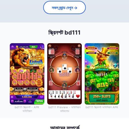
সকল ব্র্যান্ড দেখুন →
স্ক্রিনশট bd111
bd111 স্ক্রিনশট - APK
bd111 Preview - অফিসিয়াল
bd111 স্ক্রিনশট অফিসিয়াল APK
অফিসিয়াল
ডাউনলোড
আমাদের সম্পর্কে