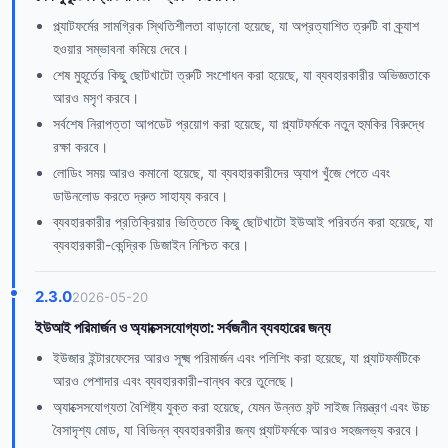
প্ল্যাটফর্মের সামগ্রিক স্থিতিশীলতা বাড়ানো হয়েছে, যা অপ্রত্যাশিত ত্রুটি বা ক্র্যাশ
হওয়ার সম্ভাবনা কমিয়ে দেবে।
শেষ মুহূর্তের কিছু ছোটখাটো ত্রুটি সংশোধন করা হয়েছে, যা ব্যবহারকারীর অভিজ্ঞতাকে
আরও মসৃণ করবে।
সর্বশেষ নিরাপত্তা আপডেট প্রয়োগ করা হয়েছে, যা প্ল্যাটফর্মকে নতুন হুমকির বিরুদ্ধে
রক্ষা করবে।
লোডিং সময় আরও কমানো হয়েছে, যা ব্যবহারকারীদের অ্যাপ খুঁজে পেতে এবং
ডাউনলোড করতে দ্রুত সাহায্য করবে।
ব্যবহারকারীর প্রতিক্রিয়ার ভিত্তিতে কিছু ছোটখাটো ইউআই পরিবর্তন করা হয়েছে, যা
ব্যবহারকারী-কেন্দ্রিক ডিজাইন নিশ্চিত করে।
2.3.0
2026-05-20
ইউআই পরিমার্জন ও অ্যাক্সেসযোগ্যতা: সর্বজনীন ব্যবহারের জন্য
ইউজার ইন্টারফেসের আরও সূক্ষ্ম পরিমার্জন এবং পলিশিং করা হয়েছে, যা প্ল্যাটফর্মটিকে
আরও পেশাদার এবং ব্যবহারকারী-বান্ধব করে তুলেছে।
অ্যাক্সেসযোগ্যতা বৈশিষ্ট্য যুক্ত করা হয়েছে, যেমন উন্নত ফন্ট সাইজ নিয়ন্ত্রণ এবং উচ্চ
বৈসাদৃশ্য মোড, যা বিভিন্ন ব্যবহারকারীর জন্য প্ল্যাটফর্মকে আরও সহজলভ্য করবে।