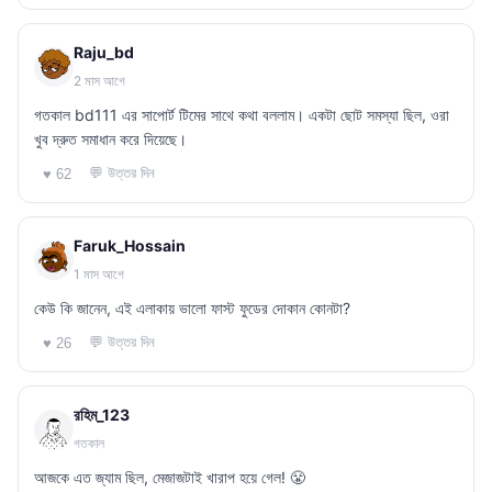
Raju_bd
2 মাস আগে
গতকাল bd111 এর সাপোর্ট টিমের সাথে কথা বললাম। একটা ছোট সমস্যা ছিল, ওরা
খুব দ্রুত সমাধান করে দিয়েছে।
💬 উত্তর দিন
♥ 62
Faruk_Hossain
1 মাস আগে
কেউ কি জানেন, এই এলাকায় ভালো ফাস্ট ফুডের দোকান কোনটা?
💬 উত্তর দিন
♥ 26
রহিম_123
গতকাল
আজকে এত জ্যাম ছিল, মেজাজটাই খারাপ হয়ে গেল! 😤