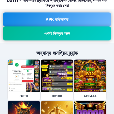
bd111 - অফিসিয়াল প্ল্যাটফর্মে অ্যাপ্লিকেশন APK ডাউনলোড, লগইন এবং
নিবন্ধন করার সেরা
APK ডাউনলোড
এখনই নিবন্ধন করুন
অন্যান্য জনপ্রিয় ব্র্যান্ড
OKTK
BD188
ACE444