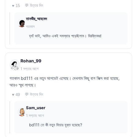
💬 উত্তর দিন
♥ 15
তানভীর_আহমেদ
গতকাল
হ্যাঁ ভাই, আমিও একই সমস্যায় পড়েছিলাম। বিরক্তিকর!
Rohan_99
1 সপ্তাহ আগে
গতকাল bd111 এর নতুন আপডেট এসেছে। দেখলাম কিছু বাগ ফিক্স করা হয়েছে,
আরও স্মুথ লাগছে।
💬 উত্তর দিন
♥ 49
Sam_user
1 সপ্তাহ আগে
bd111 তে কী নতুন ফিচার যুক্ত হয়েছে?