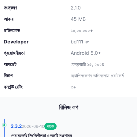
সংস্করণ
2.1.0
আকার
45 MB
ডাউনলোড
১০,০০,০০০+
Developer
bd111 দল
প্রয়োজনীয়তা
Android 5.0+
আপডেট
ফেব্রুয়ারি ১৫, ২০২৪
বিভাগ
অ্যাপ্লিকেশন ডাউনলোড প্ল্যাটফর্ম
কনটেন্ট রেটিং
৩+
রিলিজ লগ
2.3.2
2026-06-10
সর্বশেষ
শেষ মুহূর্তের স্থিতিশীলতা ও ত্রুটি সংশোধন