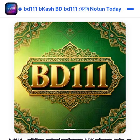
🔥 bd111 bKash BD bd111 বোনাস Notun Today