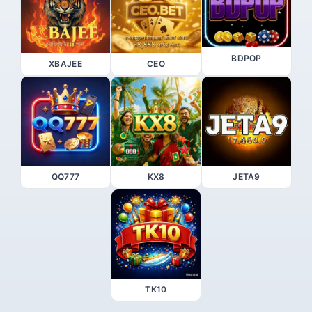
BDPOP
XBAJEE
CEO
QQ777
KX8
JETA9
TK10