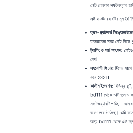
নোট নেওয়ার সফটওয়্যার ডা
এই সফটওয়্যারটির মূল বৈশিষ
ক্রস-প্ল্যাটফর্ম সিঙ্ক্রোনাইজ
যাতায়াতের সময় নোট নিতে 
ট্যাগিং ও সার্চ ফাংশন:
নোটগুল
শেষ!
সহযোগী ফিচার:
টিমের সাথে 
করে তোলে।
কাস্টমাইজেশন:
বিভিন্ন ফন্
bd111 থেকে ডাউনলোড করার 
সফটওয়্যারটি পাচ্ছি। আমার 
অংশ হয়ে উঠেছে। এটি আমা
জন্য bd111 থেকে এই অ্য