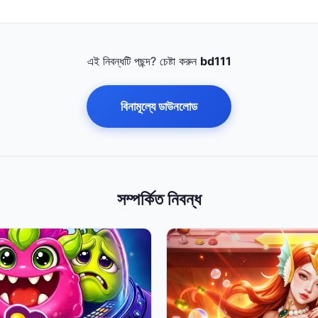
এই নিবন্ধটি পছন্দ? চেষ্টা করুন
bd111
বিনামূল্যে ডাউনলোড
সম্পর্কিত নিবন্ধ