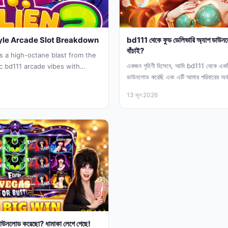
tyle Arcade Slot Breakdown
bd111 থেকে ফুড ডেলিভারি অ্যাপ ডাউনল
বাঁচাই?
is a high-octane blast from the
একজন গৃহিণী হিসেবে, আমি bd111 থেকে একটি
ic bd111 arcade vibes with
ডাউনলোড করেছি এবং এটি আমার পরিবারের অর্থ 
 mechanics....
13 জুন 2026
াউনলোড করেছো? ধামাকা লেগে গেছে!