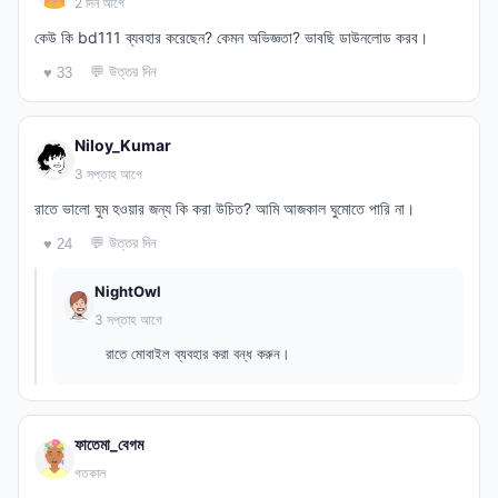
2 দিন আগে
কেউ কি bd111 ব্যবহার করেছেন? কেমন অভিজ্ঞতা? ভাবছি ডাউনলোড করব।
💬 উত্তর দিন
♥ 33
Niloy_Kumar
3 সপ্তাহ আগে
রাতে ভালো ঘুম হওয়ার জন্য কি করা উচিত? আমি আজকাল ঘুমোতে পারি না।
💬 উত্তর দিন
♥ 24
NightOwl
3 সপ্তাহ আগে
রাতে মোবাইল ব্যবহার করা বন্ধ করুন।
ফাতেমা_বেগম
গতকাল