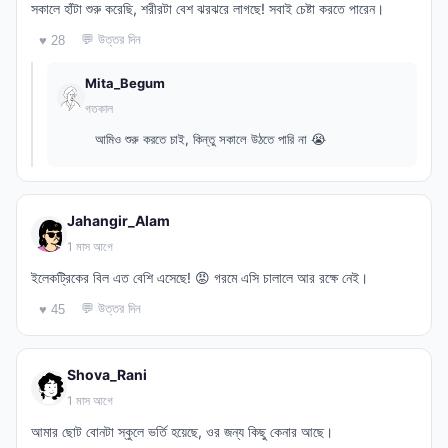
সকালে হাঁটা শুরু করেছি, শরীরটা বেশ ঝরঝরে লাগছে! সবাই চেষ্টা করতে পারেন।
💬 উত্তর দিন
♥ 28
Mita_Begum
গতকাল
আমিও শুরু করতে চাই, কিন্তু সকালে উঠতে পারি না 😭
Jahangir_Alam
1 মাস আগে
ইলেকট্রিকের বিল এত বেশি এসেছে! 😡 গরমে এসি চালালে আর রক্ষে নেই।
💬 উত্তর দিন
♥ 45
Shova_Rani
1 মাস আগে
আমার ছোট বোনটা স্কুলে ভর্তি হয়েছে, ওর জন্য কিছু কেনার আছে।