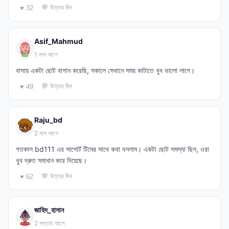
💬 উত্তর দিন
♥ 32
Asif_Mahmud
1 মাস আগে
বাসায় একটা ছোট বাগান করেছি, সকালে সেখানে সময় কাটাতে খুব ভালো লাগে।
💬 উত্তর দিন
♥ 49
Raju_bd
2 মাস আগে
গতকাল bd111 এর সাপোর্ট টিমের সাথে কথা বললাম। একটা ছোট সমস্যা ছিল, ওরা
খুব দ্রুত সমাধান করে দিয়েছে।
💬 উত্তর দিন
♥ 62
জাহিদ_হাসান
2 সপ্তাহ আগে