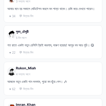
3 সপ্তাহ আগে
আমার মনে হয় সকালে মেডিটেশন করলে মন শান্ত থাকে। চেষ্টা করে দেখতে পারেন।
💬 উত্তর দিন
♥ 34
সুমন_চৌধুরী
5 দিন আগে
গত রাতে একটা নতুন রেসিপি ট্রাই করলাম, দারুণ হয়েছে! আলুর দম আর লুচি। 😋
💬 উত্তর দিন
♥ 22
Rukon_Miah
4 সপ্তাহ আগে
আজকে নতুন একটা গান শুনলাম, পুরো মন ছুঁয়ে গেল। 🎶
💬 উত্তর দিন
♥ 62
Imran_Khan