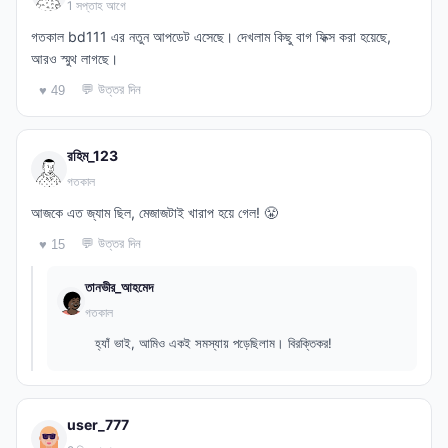
1 সপ্তাহ আগে
গতকাল bd111 এর নতুন আপডেট এসেছে। দেখলাম কিছু বাগ ফিক্স করা হয়েছে,
আরও স্মুথ লাগছে।
💬 উত্তর দিন
♥ 49
রহিম_123
গতকাল
আজকে এত জ্যাম ছিল, মেজাজটাই খারাপ হয়ে গেল! 😤
💬 উত্তর দিন
♥ 15
তানভীর_আহমেদ
গতকাল
হ্যাঁ ভাই, আমিও একই সমস্যায় পড়েছিলাম। বিরক্তিকর!
user_777