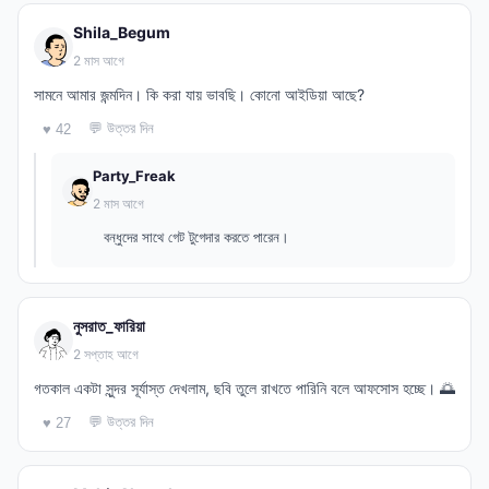
Shila_Begum
2 মাস আগে
সামনে আমার জন্মদিন। কি করা যায় ভাবছি। কোনো আইডিয়া আছে?
💬 উত্তর দিন
♥ 42
Party_Freak
2 মাস আগে
বন্ধুদের সাথে গেট টুগেদার করতে পারেন।
নুসরাত_ফারিয়া
2 সপ্তাহ আগে
গতকাল একটা সুন্দর সূর্যাস্ত দেখলাম, ছবি তুলে রাখতে পারিনি বলে আফসোস হচ্ছে। 🌅
💬 উত্তর দিন
♥ 27