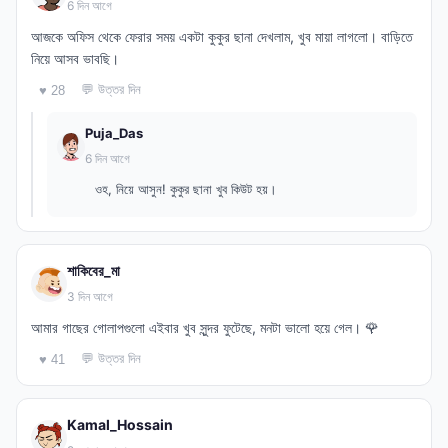
6 দিন আগে
আজকে অফিস থেকে ফেরার সময় একটা কুকুর ছানা দেখলাম, খুব মায়া লাগলো। বাড়িতে
নিয়ে আসব ভাবছি।
💬 উত্তর দিন
♥ 28
Puja_Das
6 দিন আগে
ওহ, নিয়ে আসুন! কুকুর ছানা খুব কিউট হয়।
শাকিবের_মা
3 দিন আগে
আমার গাছের গোলাপগুলো এইবার খুব সুন্দর ফুটেছে, মনটা ভালো হয়ে গেল। 🌹
💬 উত্তর দিন
♥ 41
Kamal_Hossain