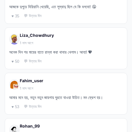
আজকে দুপুরে বিরিয়ানি খেয়েছি, এত সুস্বাদু ছিল যে কি বলবো! 🤤
💬 উত্তর দিন
♥ 35
Liza_Chowdhury
1 মাস আগে
অনেক দিন পর মায়ের হাতে রান্না করা খাবার খেলাম। আহা! 💖
💬 উত্তর দিন
♥ 50
Fahim_user
1 মাস আগে
আমার মনে হয়, নতুন নতুন জায়গায় ঘুরতে যাওয়া উচিত। মন ফ্রেশ হয়।
💬 উত্তর দিন
♥ 53
Rohan_99